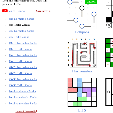
Levi klik miške naredi črto. Desni klik
pa naredi križec.
Video Tutorial
Skrij pravila
5x5 Normalno Zanka
5x5 Težko Zanka
7x7 Normalno Zanka
Lollipops
7x7 Težko Zanka
10x10 Normalno Zanka
10x10 Težko Zanka
15x15 Normalno Zanka
15x15 Težko Zanka
20x20 Normalno Zanka
Thermometers
20x20 Težko Zanka
25x30 Normalno Zanka
25x30 Težko Zanka
Posebna dnevna Zanka
Posebna tedenska Zanka
Posebna mesečna Zanka
LITS
Postani Pokrovitelj