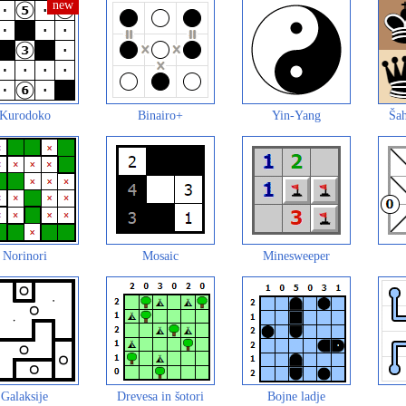
Kurodoko
Binairo+
Yin-Yang
Šah
Norinori
Mosaic
Minesweeper
Galaksije
Drevesa in šotori
Bojne ladje