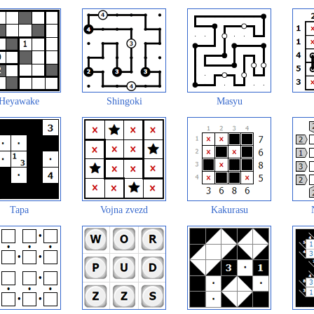
Heyawake
Shingoki
Masyu
Tapa
Vojna zvezd
Kakurasu