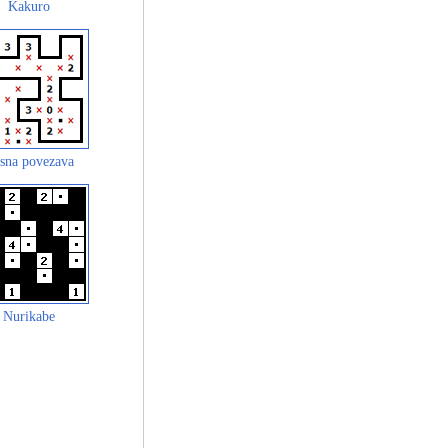
Kakuro
sna povezava
Nurikabe