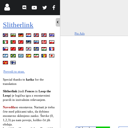
Slitherlink
Pin Ads
Prevedi to stran.
Special thanks to
katka
for the
translation
Slitherlink
(tudi
Fences
in
Loop the
Loop
) je logična igra z enostavnimi
pravili in izzivalnim reševanjem.
Navodila
so enostavna. Narisati je treba
črte med pikicami tako, da dobimo
enostavno sklenjeno zanko. Števke (0,
1,2,3) pa nam povejo, koliko črt jih
obdaja.