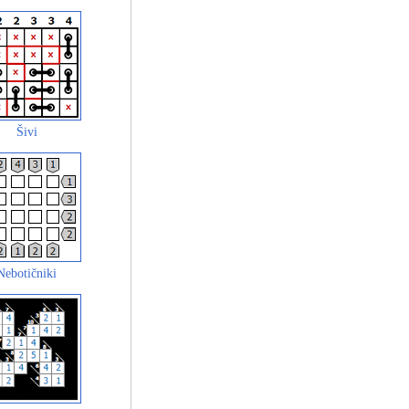
Šivi
Nebotičniki