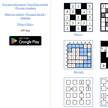
Povratne informacije
|
Specifična uganka
|
Pogosta vprašanja
Masovno tiskanje
|
Dvorana slavnih
|
Statistika
Privacy Policy
iOS App
Hitori
Akvarij