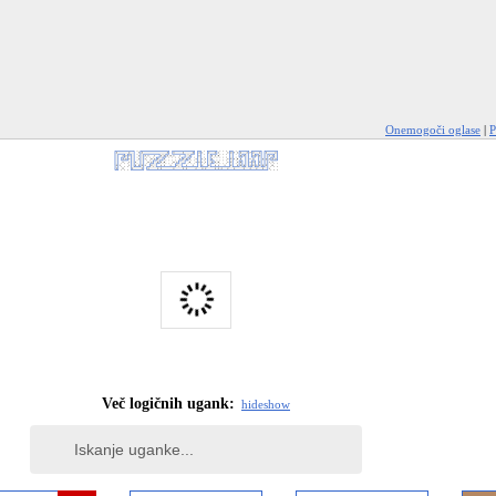
Onemogoči oglase
|
P
Več logičnih ugank:
hide
show