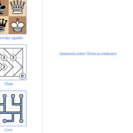
ovske uganke
Onemogoči oglase
|
Prijavi to oglaševanje
Slant
Cevi